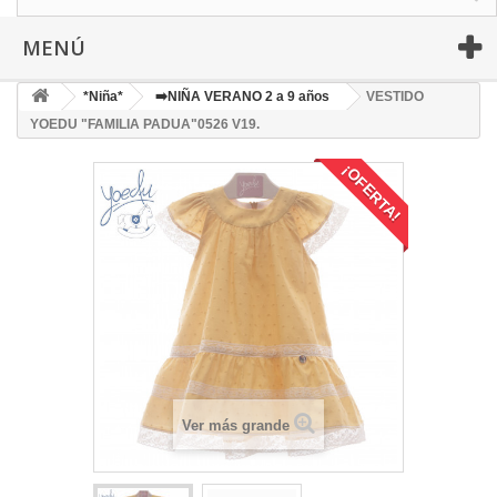
MENÚ
*Niña*
➡️NIÑA VERANO 2 a 9 años
VESTIDO
YOEDU "FAMILIA PADUA"0526 V19.
¡OFERTA!
Ver más grande