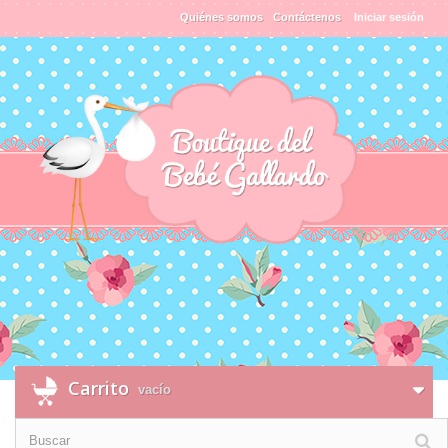
Quiénes somos
Contáctenos
Iniciar sesión
Carrito
vacío