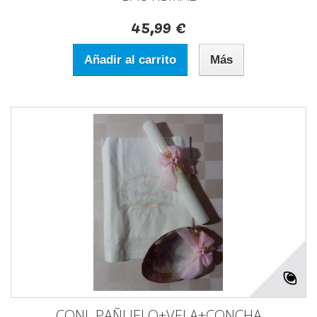
45,99 €
Añadir al carrito
Más
CONJ. PAÑUELO+VELA+CONCHA