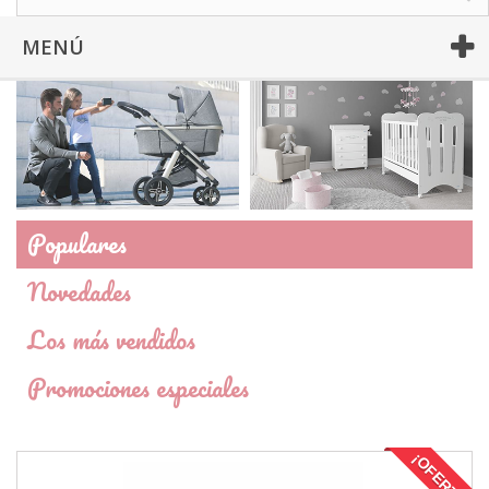
MENÚ
Populares
Novedades
Los más vendidos
Promociones especiales
¡OFERTA!