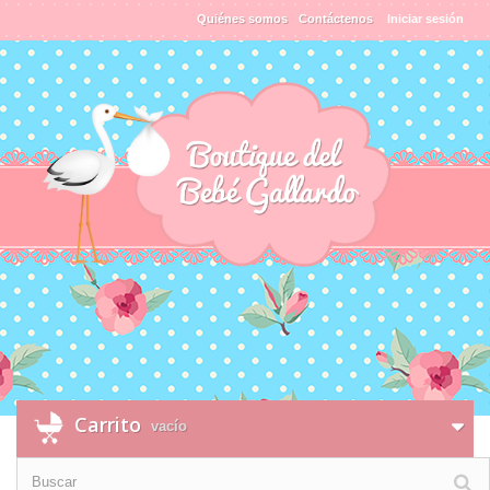
Quiénes somos
Contáctenos
Iniciar sesión
Carrito
vacío