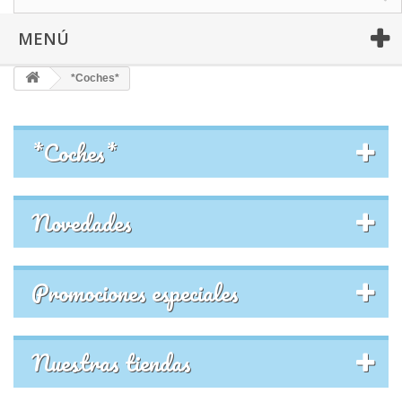
MENÚ
*Coches*
*Coches*
Novedades
Promociones especiales
Nuestras tiendas