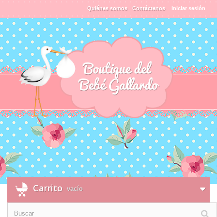
Quiénes somos
Contáctenos
Iniciar sesión
Carrito
vacío