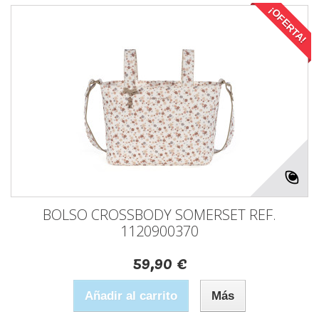
¡OFERTA!
BOLSO CROSSBODY SOMERSET REF.
1120900370
59,90 €
Añadir al carrito
Más