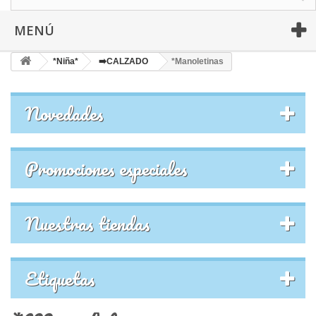
MENÚ
*Niña*
➡️CALZADO
*Manoletinas
Novedades
Promociones especiales
Nuestras tiendas
Etiquetas