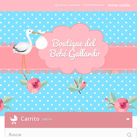
Quiénes somos
Contáctenos
Iniciar sesión
Carrito
vacío