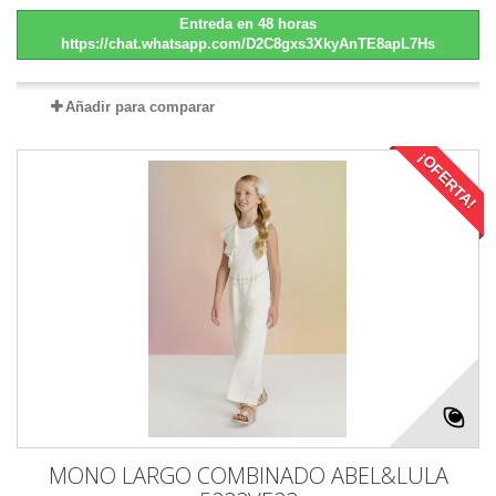
Entreda en 48 horas
https://chat.whatsapp.com/D2C8gxs3XkyAnTE8apL7Hs
Añadir para comparar
¡OFERTA!
MONO LARGO COMBINADO ABEL&LULA