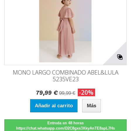
MONO LARGO COMBINADO ABEL&LULA
5235VE23
79,99 €
-20%
99,99 €
Añadir al carrito
Más
Entreda en 48 horas
https://chat.whatsapp.com/D2C8gxs3XkyAnTE8apL7Hs