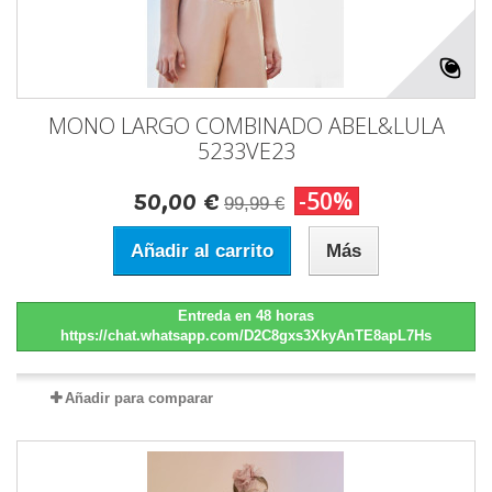
MONO LARGO COMBINADO ABEL&LULA
5233VE23
50,00 €
-50%
99,99 €
Añadir al carrito
Más
Entreda en 48 horas
https://chat.whatsapp.com/D2C8gxs3XkyAnTE8apL7Hs
Añadir para comparar