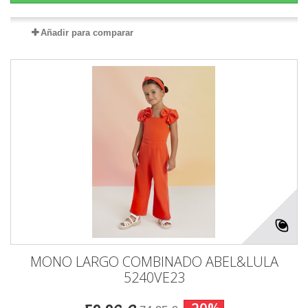
Añadir para comparar
MONO LARGO COMBINADO ABEL&LULA
5240VE23
59,96 €