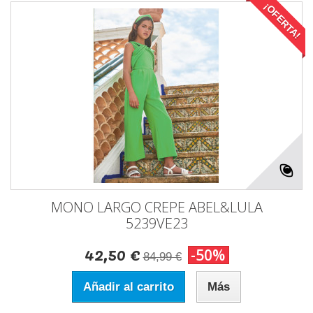
¡OFERTA!
MONO LARGO CREPE ABEL&LULA
5239VE23
42,50 €
-50%
84,99 €
Añadir al carrito
Más