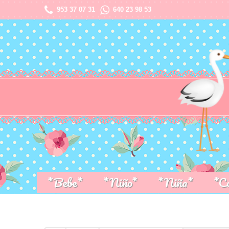
953 37 07 31
640 23 98 53
*Bebe*
*Niño*
*Niña*
*C