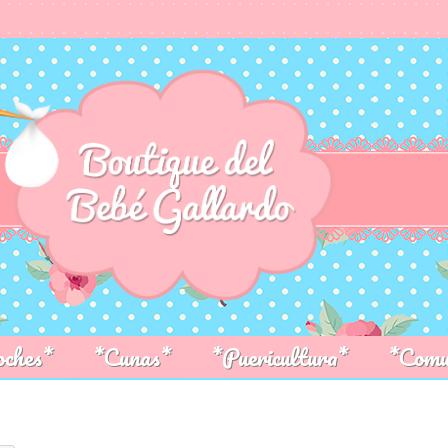
oches*
*Cunas*
*Puericultura*
*Comu