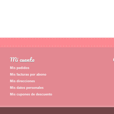
Mi cuenta
Mis pedidos
Mis facturas por abono
Mis direcciones
Mis datos personales
Mis cupones de descuento