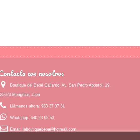
Contacta con nosotros
Boutique del Bebé Gallardo, Av. San Pedro Apóstol, 19,
23620 Mengíbar, Jaén
Llámenos ahora:
953 37 07 31
Whatsapp:
640 23 98 53
Email:
laboutiquebebe@hotmail.com