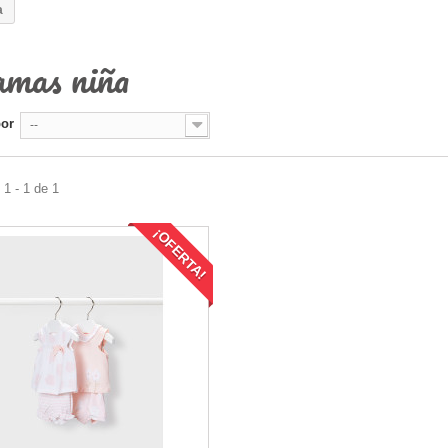
a
jamas niña
por
--
1 - 1 de 1
¡OFERTA!