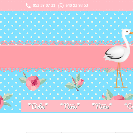
953 37 07 31
640 23 98 53
*Bebe*
*Niño*
*Niña*
*C