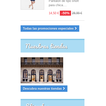
Pantalón de tipo short
para chica....
-50%
14,50 €
28,99 €
Todas las promociones especiales
Nuestras tiendas
Descubra nuestras tiendas