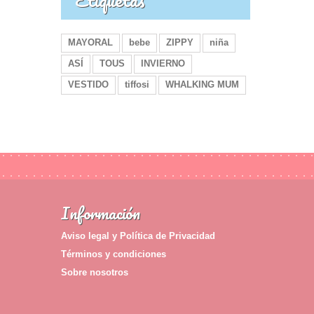
Etiquetas
MAYORAL
bebe
ZIPPY
niña
ASÍ
TOUS
INVIERNO
VESTIDO
tiffosi
WHALKING MUM
Información
Aviso legal y Política de Privacidad
Términos y condiciones
Sobre nosotros