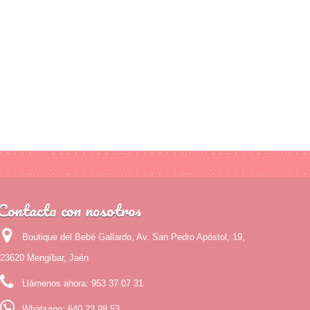
Contacta con nosotros
Boutique del Bebé Gallardo, Av. San Pedro Apóstol, 19,
23620 Mengíbar, Jaén
Llámenos ahora:
953 37 07 31
Whatsapp:
640 23 98 53